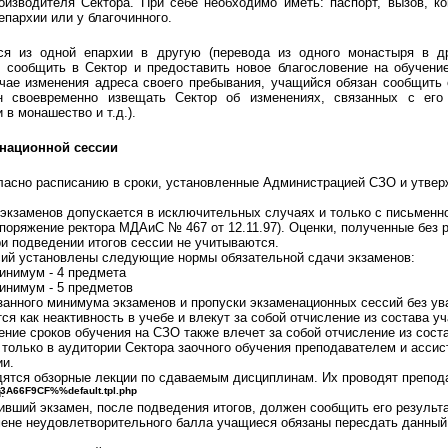
оизводителя Сектора. При себе необходимо иметь: паспорт, вызов, к
епархии или у благочинного.
ся из одной епархии в другую (перевода из одного монастыря в др
 сообщить в Сектор и предоставить новое благословение на обучени
учае изменения адреса своего пребывания, учащийся обязан сообщить
н своевременно извещать Сектор об изменениях, связанных с его
 в монашество и т.д.).
национной сессии
ласно расписанию в сроки, установленные Администрацией СЗО и утве
экзаменов допускается в исключительных случаях и только с письменн
оряжение ректора МДАиС № 467 от 12.11.97). Оценки, полученные без 
и подведении итогов сессии не учитываются.
сий установлены следующие нормы обязательной сдачи экзаменов:
минимум - 4 предмета
минимум - 5 предметов
азанного минимума экзаменов и пропуски экзаменационных сессий без у
я как неактивность в учебе и влекут за собой отчисление из состава у
ние сроков обучения на СЗО также влечет за собой отчисление из сост
только в аудитории Сектора заочного обучения преподавателем и ассис
ии.
дятся обзорные лекции по сдаваемым дисциплинам. Их проводят препод
3A66F9CF%%default.tpl.php
.
ивший экзамен, после подведения итогов, должен сообщить его результ
мене неудовлетворительного балла учащиеся обязаны пересдать данный