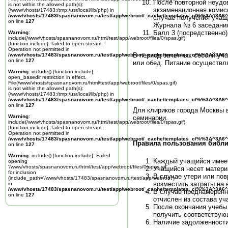
После повторной неудо
is not within the allowed path(s):
экзаменационная комис
(/www/vhosts/17483:/tmp:/usr/local/lib/php) in
/www/vhosts/17483/spasnanovom.ru/test/app/webroot/_cache/templates_c/%%3A^3A6^
случае получения учащ
on line
127
Журнала № 6 заседания
Балл 3 (посредственно)
Warning
:
include(/www/vhosts/spasnanovom.ru/html/test/app/webroot/files/0/spas.gif)
[
function.include
]: failed to open stream:
Operation not permitted in
В период зачетных сессий уча
/www/vhosts/17483/spasnanovom.ru/test/app/webroot/_cache/templates_c/%%3A^3A6^
on line
127
или обед. Питание осуществл
Warning
: include() [
function.include
]:
open_basedir restriction in effect.
File(/www/vhosts/spasnanovom.ru/html/test/app/webroot/files/0/spas.gif)
is not within the allowed path(s):
(/www/vhosts/17483:/tmp:/usr/local/lib/php) in
/www/vhosts/17483/spasnanovom.ru/test/app/webroot/_cache/templates_c/%%3A^3A6^
on line
127
Для клириков города Москвы 
Warning
:
семинарии.
include(/www/vhosts/spasnanovom.ru/html/test/app/webroot/files/0/spas.gif)
[
function.include
]: failed to open stream:
Operation not permitted in
/www/vhosts/17483/spasnanovom.ru/test/app/webroot/_cache/templates_c/%%3A^3A6^
Правила пользования библ
on line
127
Warning
: include() [
function.include
]: Failed
Каждый учащийся имеет
opening
'/www/vhosts/spasnanovom.ru/html/test/app/webroot/files/0/spas.gif'
Учащийся несет материа
for inclusion
В случае утери или по
(include_path='/www/vhosts/17483/spasnanovom.ru/test/app/webroot')
возместить затраты на 
in
/www/vhosts/17483/spasnanovom.ru/test/app/webroot/_cache/templates_c/%%3A^3A6^
В случае преднамеренн
on line
127
отчислен из состава уч
После окончания учебы
получить соответствую
Наличие задолженности