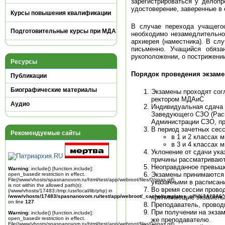
зарегистрироваться у делопр
удостоверение, заверенные в 
Курсы повышения квалификации
В случае перехода учащего
Подготовительные курсы при МДА
необходимо незамедлительно
архиерея (наместника). В сл
письменно. Учащийся обяза
рукоположении, о пострижении
Ресурсы
Порядок проведения экзаме
Публикации
Биографические материалы
Экзамены проходят сог
ректором МДАиС
Аудио
Индивидуальная сдача 
Заведующего СЗО (Расп
Администрации СЗО, пр
В период зачетных сес
Рекомендуемые сайты
в 1 и 2 классах 
в 3 и 4 классах 
Уклонение от сдачи ук
причины рассматриваютс
Неоправданное превыше
Warning
: include() [
function.include
]:
Экзамены принимаются 
open_basedir restriction in effect.
File(/www/vhosts/spasnanovom.ru/html/test/app/webroot/files/0/spas.gif)
указанными в расписан
is not within the allowed path(s):
Во время сессии прово
(/www/vhosts/17483:/tmp:/usr/local/lib/php) in
/www/vhosts/17483/spasnanovom.ru/test/app/webroot/_cache/templates_c/%%3A^3A6^
принимающие экзамены
on line
127
Преподаватель, провод
При получении на экза
Warning
: include() [
function.include
]:
open_basedir restriction in effect.
же преподавателю.
File(/www/vhosts/spasnanovom.ru/html/test/app/webroot/files/0/spas.gif)