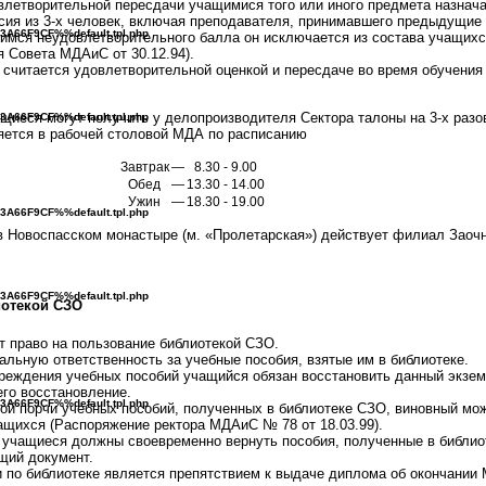
влетворительной пересдачи учащимися того или иного предмета назнач
сия из 3-х человек, включая преподавателя, принимавшего предыдущие 
3A66F9CF%%default.tpl.php
имся неудовлетворительного балла он исключается из состава учащихс
 Совета МДАиС от 30.12.94).
 считается удовлетворительной оценкой и пересдаче во время обучения
щиеся могут получить у делопроизводителя Сектора талоны на 3-х разо
3A66F9CF%%default.tpl.php
яется в рабочей столовой МДА по расписанию
Завтрак
—
8.30 - 9.00
Обед
—
13.30 - 14.00
Ужин
—
18.30 - 19.00
3A66F9CF%%default.tpl.php
в Новоспасском монастыре (м. «Пролетарская») действует филиал Заочн
3A66F9CF%%default.tpl.php
иотекой СЗО
 право на пользование библиотекой СЗО.
льную ответственность за учебные пособия, взятые им в библиотеке.
вреждения учебных пособий учащийся обязан восстановить данный экзе
его восстановление.
3A66F9CF%%default.tpl.php
ой порчи учебных пособий, полученных в библиотеке СЗО, виновный мо
ащихся (Распоряжение ректора МДАиС № 78 от 18.03.99).
 учащиеся должны своевременно вернуть пособия, полученные в библио
щий документ.
 по библиотеке является препятствием к выдаче диплома об окончании