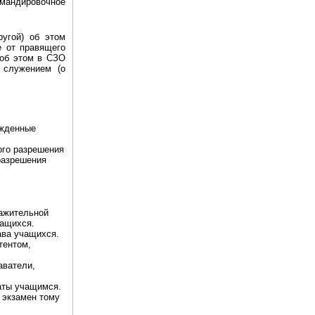
омандировочное
угой) об этом
е от правящего
 об этом в СЗО
 служением (о
ржденные
ого разрешения
разрешения
важительной
чащихся.
ава учащихся.
тентом,
аватели,
аты учащимся.
 экзамен тому