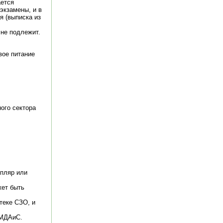
ается
экзамены, и в
я (выписка из
 не подлежит.
вое питание
ого сектора
мпляр или
жет быть
теке СЗО, и
 МДАиС.