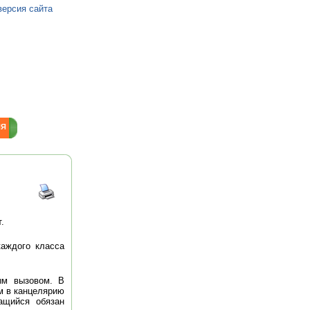
версия сайта
ИЯ
.
каждого класса
ым вызовом. В
м в канцелярию
ащийся обязан