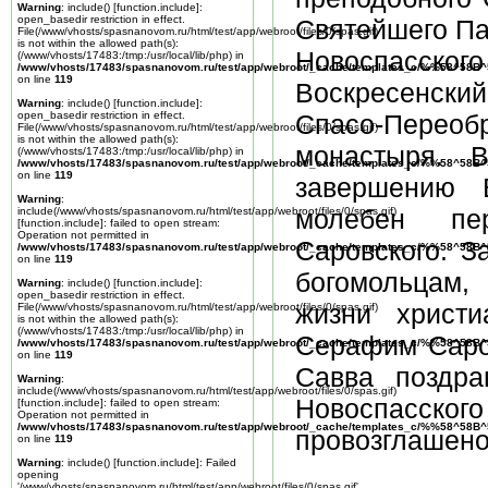
Warning
: include() [
function.include
]:
open_basedir restriction in effect.
Святейшего Па
File(/www/vhosts/spasnanovom.ru/html/test/app/webroot/files/0/spas.gif)
is not within the allowed path(s):
Новоспасског
(/www/vhosts/17483:/tmp:/usr/local/lib/php) in
/www/vhosts/17483/spasnanovom.ru/test/app/webroot/_cache/templates_c/%%58^58
on line
119
Воскресенский
Warning
: include() [
function.include
]:
open_basedir restriction in effect.
Спасо-Пере
File(/www/vhosts/spasnanovom.ru/html/test/app/webroot/files/0/spas.gif)
is not within the allowed path(s):
монастыря. 
(/www/vhosts/17483:/tmp:/usr/local/lib/php) in
/www/vhosts/17483/spasnanovom.ru/test/app/webroot/_cache/templates_c/%%58^58
on line
119
завершению 
Warning
:
молебен пе
include(/www/vhosts/spasnanovom.ru/html/test/app/webroot/files/0/spas.gif)
[
function.include
]: failed to open stream:
Operation not permitted in
Саровского. З
/www/vhosts/17483/spasnanovom.ru/test/app/webroot/_cache/templates_c/%%58^58
on line
119
богомольцам,
Warning
: include() [
function.include
]:
open_basedir restriction in effect.
жизни христ
File(/www/vhosts/spasnanovom.ru/html/test/app/webroot/files/0/spas.gif)
is not within the allowed path(s):
(/www/vhosts/17483:/tmp:/usr/local/lib/php) in
Серафим Саров
/www/vhosts/17483/spasnanovom.ru/test/app/webroot/_cache/templates_c/%%58^58
on line
119
Савва поздра
Warning
:
include(/www/vhosts/spasnanovom.ru/html/test/app/webroot/files/0/spas.gif)
Новоспасского
[
function.include
]: failed to open stream:
Operation not permitted in
/www/vhosts/17483/spasnanovom.ru/test/app/webroot/_cache/templates_c/%%58^58
провозглашено
on line
119
Warning
: include() [
function.include
]: Failed
opening
'/www/vhosts/spasnanovom.ru/html/test/app/webroot/files/0/spas.gif'