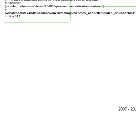
for inclusion
(include_path='/www/vhosts/17483/spasnanovom.ru/test/app/webroot')
in
/www/vhosts/17483/spasnanovom.ru/test/app/webroot/_cache/templates_c/%%58^58
on line
119
2007 - 2