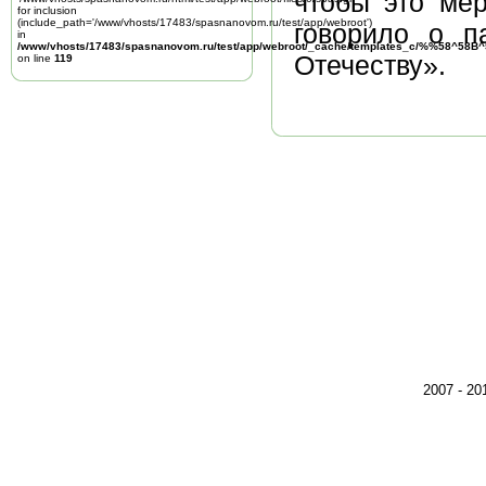
чтобы это мер
for inclusion
(include_path='/www/vhosts/17483/spasnanovom.ru/test/app/webroot')
говорило о п
in
/www/vhosts/17483/spasnanovom.ru/test/app/webroot/_cache/templates_c/%%58^58
Отечеству».
on line
119
2007 - 2