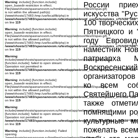
Warning
: include() [
function.include
]:
России прие
open_basedir restriction in effect.
File(/www/vhosts/spasnanovom.ru/html/test/app/webroot/files/0/spas.gif)
искусства "Ру
is not within the allowed path(s):
(/www/vhosts/17483:/tmp:/usr/local/lib/php) in
/www/vhosts/17483/spasnanovom.ru/test/app/webroot/_cache/templates_c/%%58^58
100 творческих
on line
119
Пятницкого и 
Warning
: include() [
function.include
]:
open_basedir restriction in effect.
File(/www/vhosts/spasnanovom.ru/html/test/app/webroot/files/0/spas.gif)
году Евровид
is not within the allowed path(s):
(/www/vhosts/17483:/tmp:/usr/local/lib/php) in
/www/vhosts/17483/spasnanovom.ru/test/app/webroot/_cache/templates_c/%%58^58
наместник Нов
on line
119
патриарха 
Warning
:
include(/www/vhosts/spasnanovom.ru/html/test/app/webroot/files/0/spas.gif)
[
function.include
]: failed to open stream:
Воскресенски
Operation not permitted in
/www/vhosts/17483/spasnanovom.ru/test/app/webroot/_cache/templates_c/%%58^58
on line
119
организаторов
Warning
: include() [
function.include
]:
ко всем соб
open_basedir restriction in effect.
File(/www/vhosts/spasnanovom.ru/html/test/app/webroot/files/0/spas.gif)
is not within the allowed path(s):
Святейшего Па
(/www/vhosts/17483:/tmp:/usr/local/lib/php) in
/www/vhosts/17483/spasnanovom.ru/test/app/webroot/_cache/templates_c/%%58^58
on line
119
также отмет
Warning
:
помнящими род
include(/www/vhosts/spasnanovom.ru/html/test/app/webroot/files/0/spas.gif)
[
function.include
]: failed to open stream:
Operation not permitted in
культурные м
/www/vhosts/17483/spasnanovom.ru/test/app/webroot/_cache/templates_c/%%58^58
on line
119
пожелать всем
Warning
: include() [
function.include
]: Failed
opening
'/www/vhosts/spasnanovom.ru/html/test/app/webroot/files/0/spas.gif'